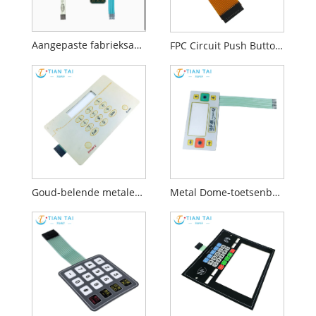
Aangepaste fabrieksapparatuur Instrumentenbedieningspanelen
FPC Circuit Push Button Membraan -toetsenbord
Goud-belende metalen koepelmembraanschakelaar
Metal Dome-toetsenbord met helder venster