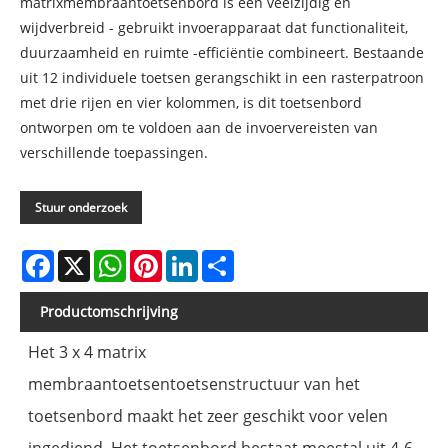
matrixmembraantoetsenbord is een veelzijdig en
wijdverbreid - gebruikt invoerapparaat dat functionaliteit,
duurzaamheid en ruimte -efficiëntie combineert. Bestaande
uit 12 individuele toetsen gerangschikt in een rasterpatroon
met drie rijen en vier kolommen, is dit toetsenbord
ontworpen om te voldoen aan de invoervereisten van
verschillende toepassingen.
Stuur onderzoek
Facebook
X
WhatsApp
Pinterest
LinkedIn
Share
Productomschrijving
Het 3 x 4 matrix
membraantoetsentoetsenstructuur van het
toetsenbord maakt het zeer geschikt voor velen
ingediend. Het toetsenbord bestaat meestal uit 4-6