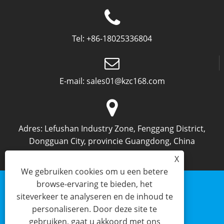
Tel:
+86-18025336804
E-mail:
sales01@kzc168.com
Adres:
Lefushan Industry Zone, Fenggang District,
Dongguan City, provincie Guangdong, China
X
We gebruiken cookies om u een betere
browse-ervaring te bieden, het
siteverkeer te analyseren en de inhoud te
personaliseren. Door deze site te
Links
Sitemap
RSS
XML
Privacybeleid
gebruiken, gaat u akkoord met ons